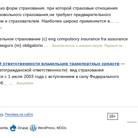
з форм страхования, при которой страховые отношения
бровольного страхования,не требуют предварительного
ком и страхователем. Наиболее широко применяется в… …
рь
льное страхование (с) eng compulsory insurance fra assurance
pa seguro (m) obligatorio …
Безопасность и гигиена труда. Перевод на
й ответственности владельцев транспортных средств
—
втогражданской ответственности) вид страхования
ся с 1 июля 2003 года с вступлением в силу Федерального
 «Об… …
Википедия
ка
,
Реклама на сайте
18+
omla,
Drupal,
WordPress, MODx.