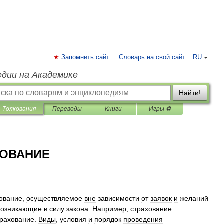
Запомнить сайт
Словарь на свой сайт
RU
едии на Академике
Найти!
Толкования
Переводы
Книги
Игры ⚽
ХОВАНИЕ
ование
,
осуществляемое
вне
зависимости
от
заявок
и
желаний
возникающие
в
силу
закона
.
Например
,
страхование
трахование
.
Виды
,
условия
и
порядок
проведения