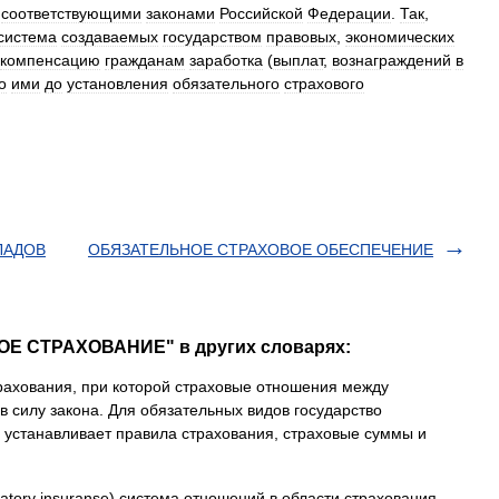
соответствующими
законами
Российской
Федерации
.
Так
,
система
создаваемых
государством
правовых
,
экономических
компенсацию
гражданам
заработка
(
выплат
,
вознаграждений
в
о
ими
до
установления
обязательного
страхового
ЛАДОВ
ОБЯЗАТЕЛЬНОЕ СТРАХОВОЕ ОБЕСПЕЧЕНИЕ
ОЕ СТРАХОВАНИЕ" в других словарях:
ахования, при которой страховые отношения между
 силу закона. Для обязательных видов государство
 устанавливает правила страхования, страховые суммы и
gatory insuranse) система отношений в области страхования,