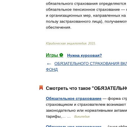
обязательного
страхования
определяются
обязательное
пенсионное
страхование
—
и
организационных
мер
,
направленных
на
пользу
застрахованного
лица
),
получаемог
обеспечения
.
Юридическая
энциклопедия
.
2015
.
Игры ⚽
Нужна курсовая?
ОБЯЗАТЕЛЬНОГО СТРАХОВАНИЯ ВК
ФОНД
Смотреть что такое "ОБЯЗАТЕЛЬН
Обязательное страхование
— форма стр
страховщиком и страхователем возникают в
законодательно или нормативными актами
тарифы,… …
Википедия
Обязательное страхование
— (англ obli