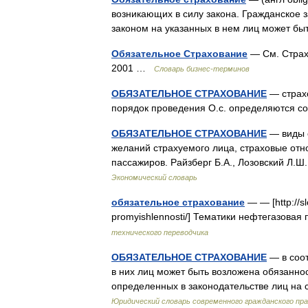
возникающих в силу закона. Гражданское з
законом на указанных в нем лиц может б
Обязательное Страхование
— См. Страх
2001 …
Словарь бизнес-терминов
ОБЯЗАТЕЛЬНОЕ СТРАХОВАНИЕ
— страхо
порядок проведения О.с. определяются 
ОБЯЗАТЕЛЬНОЕ СТРАХОВАНИЕ
— виды с
желаний страхуемого лица, страховые отн
пассажиров. Райзберг Б.А., Лозовский Л
Экономический словарь
обязательное страхование
— — [http://sl
promyishlennosti/] Тематики нефтегазова
технического переводчика
ОБЯЗАТЕЛЬНОЕ СТРАХОВАНИЕ
— в соот
в них лиц может быть возложена обязаннос
определенных в законодательстве лиц на
Юридический словарь современного гражданского пр