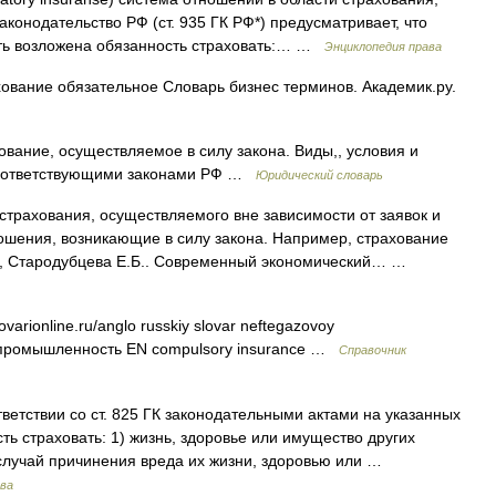
аконодательство РФ (ст. 935 ГК РФ*) предусматривает, что
ыть возложена обязанность страховать:… …
Энциклопедия права
ование обязательное Словарь бизнес терминов. Академик.ру.
вание, осуществляемое в силу закона. Виды,, условия и
соответствующими законами РФ …
Юридический словарь
трахования, осуществляемого вне зависимости от заявок и
ошения, возникающие в силу закона. Например, страхование
.Ш., Стародубцева Е.Б.. Современный экономический… …
ovarionline.ru/anglo russkiy slovar neftegazovoy
я промышленность EN compulsory insurance …
Справочник
ветствии со ст. 825 ГК законодательными актами на указанных
ть страховать: 1) жизнь, здоровье или имущество других
 случай причинения вреда их жизни, здоровью или …
ава